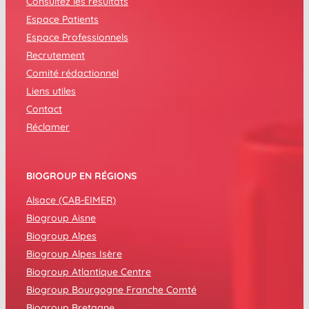
Consultez les résultats
Espace Patients
Espace Professionnels
Recrutement
Comité rédactionnel
Liens utiles
Contact
Réclamer
BIOGROUP EN RÉGIONS
Alsace (CAB-EIMER)
Biogroup Aisne
Biogroup Alpes
Biogroup Alpes Isère
Biogroup Atlantique Centre
Biogroup Bourgogne Franche Comté
Biogroup Bretagne