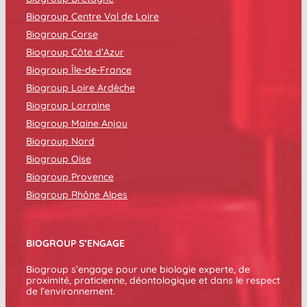
Biogroup Centre Val de Loire
Biogroup Corse
Biogroup Côte d’Azur
Biogroup Île-de-France
Biogroup Loire Ardèche
Biogroup Lorraine
Biogroup Maine Anjou
Biogroup Nord
Biogroup Oise
Biogroup Provence
Biogroup Rhône Alpes
BIOGROUP S’ENGAGE
Biogroup s’engage pour une biologie experte, de
proximité, praticienne, déontologique et dans le respect
de l’environnement.