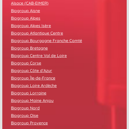
Alsace (CAB-EIMER)
Biogroup Aisne
Biogroup Alpes
Biogroup Alpes Isère
Biogroup Atlantique Centre
Biogroup Bourgogne Franche Comté
Biogroup Bretagne
Biogroup Centre Val de Loire
Biogroup Corse
Biogroup Côte d’Azur
Biogroup Île-de-France
Biogroup Loire Ardèche
Biogroup Lorraine
Biogroup Maine Anjou
Biogroup Nord
Biogroup Oise
Biogroup Provence