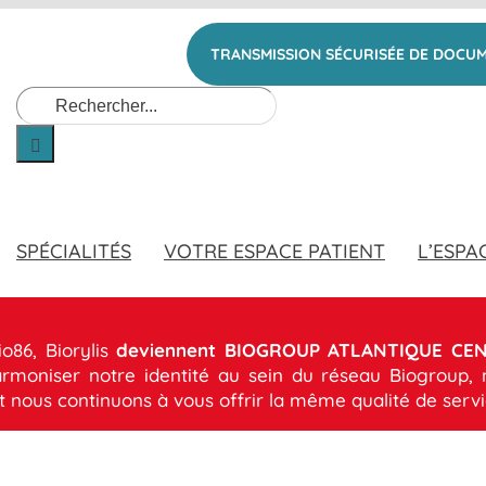
TRANSMISSION SÉCURISÉE DE DOCU
Rechercher:
SPÉCIALITÉS
VOTRE ESPACE PATIENT
L’ESPA
io86, Biorylis
deviennent
BIOGROUP ATLANTIQUE CE
armoniser notre identité au sein du réseau Biogroup,
 nous continuons à vous offrir la même qualité de servi