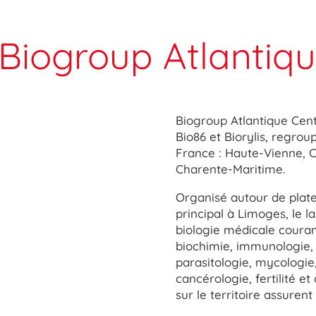
 Biogroup Atlantiq
Biogroup Atlantique Centr
Bio86 et Biorylis, regroup
France : Haute-Vienne, 
Charente-Maritime.
Organisé autour de plat
principal à Limoges, le 
biologie médicale couran
biochimie, immunologie, a
parasitologie, mycologi
cancérologie, fertilité e
sur le territoire assurent