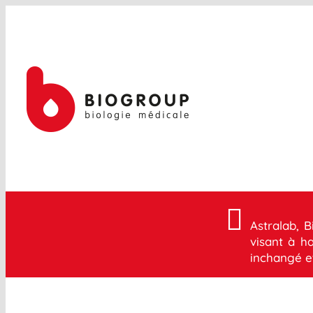
Passer
au
contenu
Astralab, B
visant à h
inchangé et