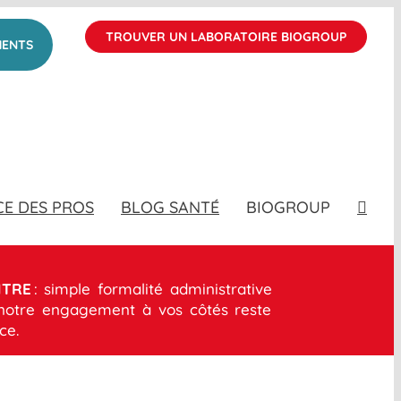
TROUVER UN LABORATOIRE BIOGROUP
MENTS
CE DES PROS
BLOG SANTÉ
BIOGROUP
NTRE
: simple formalité administrative
 notre engagement à vos côtés reste
ce.