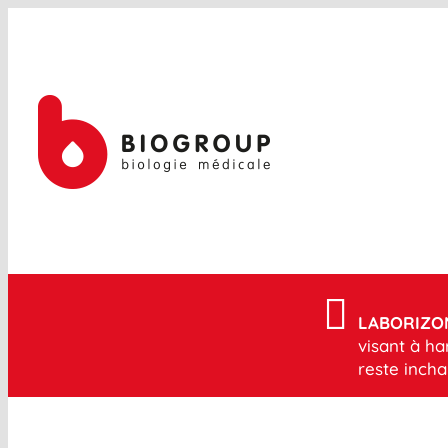
Passer
au
contenu
LABORIZON
visant à h
reste incha