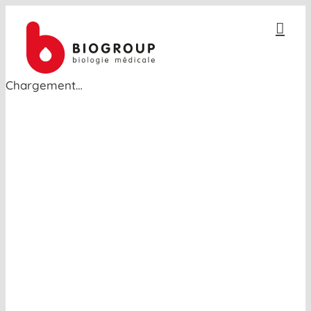
Passer
au
contenu
Chargement…