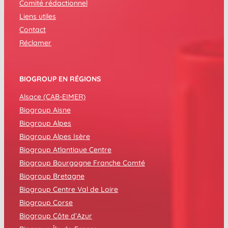
Comité rédactionnel
Liens utiles
Contact
Réclamer
BIOGROUP EN RÉGIONS
Alsace (CAB-EIMER)
Biogroup Aisne
Biogroup Alpes
Biogroup Alpes Isère
Biogroup Atlantique Centre
Biogroup Bourgogne Franche Comté
Biogroup Bretagne
Biogroup Centre Val de Loire
Biogroup Corse
Biogroup Côte d’Azur