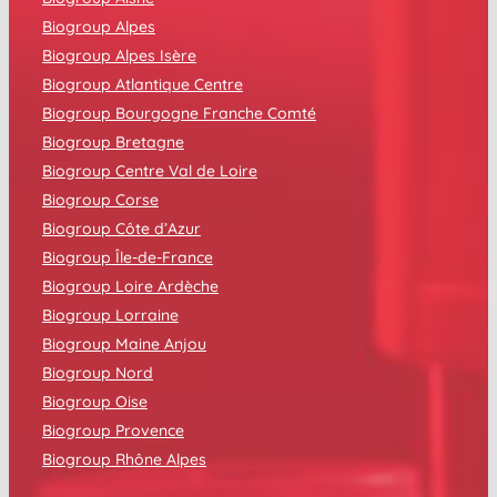
Biogroup Alpes
Biogroup Alpes Isère
Biogroup Atlantique Centre
Biogroup Bourgogne Franche Comté
Biogroup Bretagne
Biogroup Centre Val de Loire
Biogroup Corse
Biogroup Côte d’Azur
Biogroup Île-de-France
Biogroup Loire Ardèche
Biogroup Lorraine
Biogroup Maine Anjou
Biogroup Nord
Biogroup Oise
Biogroup Provence
Biogroup Rhône Alpes