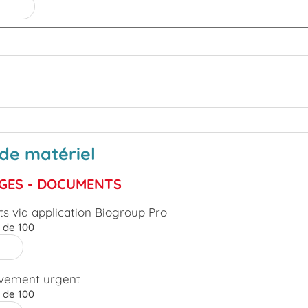
de matériel
AGES - DOCUMENTS
s via application Biogroup Pro
e de 100
èvement urgent
e de 100