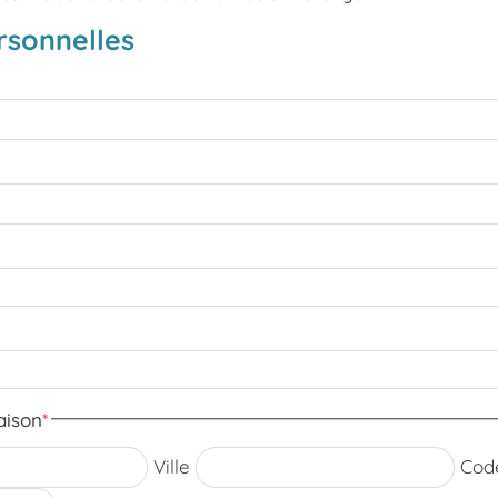
rsonnelles
aison
*
Ville
Cod