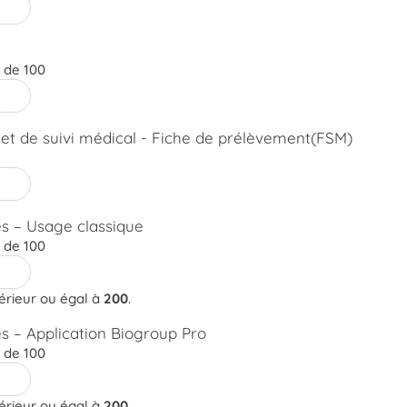
e de 100
et de suivi médical - Fiche de prélèvement(FSM)
s – Usage classique
e de 100
férieur ou égal à
200
.
s – Application Biogroup Pro
e de 100
férieur ou égal à
200
.