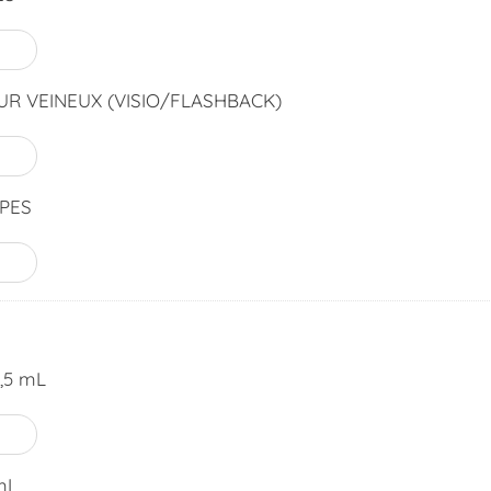
UR VEINEUX (VISIO/FLASHBACK)
PES
,5 mL
mL