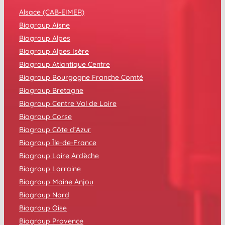
Alsace (CAB-EIMER)
Biogroup Aisne
Biogroup Alpes
Biogroup Alpes Isère
Biogroup Atlantique Centre
Biogroup Bourgogne Franche Comté
Biogroup Bretagne
Biogroup Centre Val de Loire
Biogroup Corse
Biogroup Côte d’Azur
Biogroup Île-de-France
Biogroup Loire Ardèche
Biogroup Lorraine
Biogroup Maine Anjou
Biogroup Nord
Biogroup Oise
Biogroup Provence