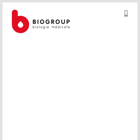
Passer
au
contenu
BIOGROUP ALPES ISERE