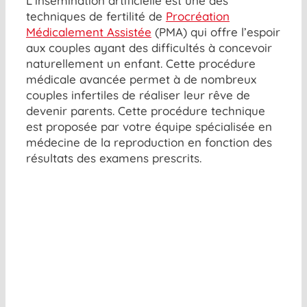
L’insémination artificielle est une des
techniques de fertilité de
Procréation
Médicalement Assistée
(PMA) qui offre l’espoir
aux couples
ayant
des difficultés à concevoir
naturellement un enfant. Cette procédure
médicale avancée
permet
à de nombreu
x
couples
infertiles
de réaliser leur rêve de
devenir parents.
Cette procédure technique
est
proposé
e
par votre équipe spécialisée en
médecin
e
de la reproduction en fonction des
résultats des exam
ens
pr
e
scrits
.