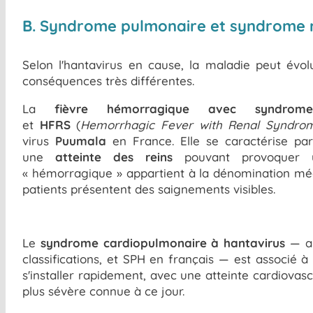
B. Syndrome pulmonaire et syndrome r
Selon l'hantavirus en cause, la maladie peut évolu
conséquences très différentes.
La
fièvre hémorragique avec syndrom
et
HFRS
(
Hemorrhagic Fever with Renal Syndro
virus
Puumala
en France. Elle se caractérise pa
une
atteinte des reins
pouvant provoquer un
« hémorragique » appartient à la dénomination méd
patients présentent des saignements visibles.
Le
syndrome cardiopulmonaire à hantavirus
— a
classifications, et SPH en français — est associé 
s'installer rapidement, avec une atteinte cardiovas
plus sévère connue à ce jour.