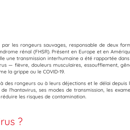
t par les rongeurs sauvages, responsable de deux form
syndrome rénal (FHSR).
P
résent
en
Europe et en Amérique 
lle une transmission interhumaine a été rapportée dans 
rus — fièvre, douleurs musculaires, essoufflement, gê
me la grippe ou le COVID-19.
 à des rongeurs ou à leurs déjections et le délai depuis 
de l'hantavirus, ses modes de transmission, les exame
réduire les risques de contamination.
irus ?