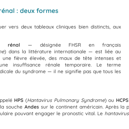
énal : deux formes
er vers deux tableaux cliniques bien distincts, aux
e rénal
— désignée FHSR en français
me
) dans la littérature internationale — est liée au
r une fièvre élevée, des maux de tête intenses et
e insuffisance rénale temporaire. Le terme
icale du syndrome — il ne signifie pas que tous les
ppelé
HPS
(
Hantavirus Pulmonary Syndrome
) ou
HCPS
à la souche
Andes
sur le continent américain. Après la p
culaire pouvant engager le pronostic vital. Le
hantaviru