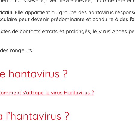
nt moins sévère, avec fièvre élevée, maux de tête et at
icain
. Elle appartient au groupe des hantavirus respon
ovasculaire peut devenir prédominante et conduire à des
fo
xtes de contacts étroits et prolongés, le virus Andes 
 des rongeurs.
e hantavirus ?
omment s'attrape le virus Hantavirus ?
 l’hantavirus ?