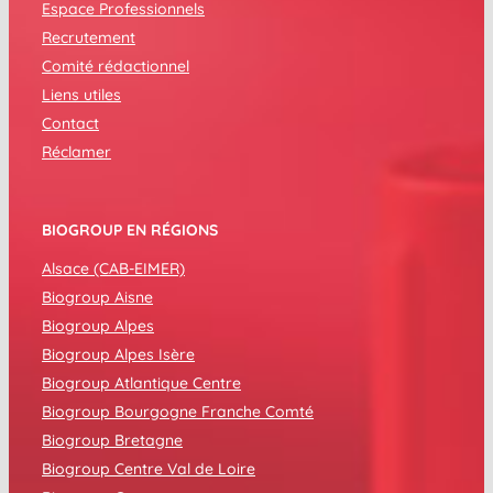
Espace Professionnels
Recrutement
Comité rédactionnel
Liens utiles
Contact
Réclamer
BIOGROUP EN RÉGIONS
Alsace (CAB-EIMER)
Biogroup Aisne
Biogroup Alpes
Biogroup Alpes Isère
Biogroup Atlantique Centre
Biogroup Bourgogne Franche Comté
Biogroup Bretagne
Biogroup Centre Val de Loire