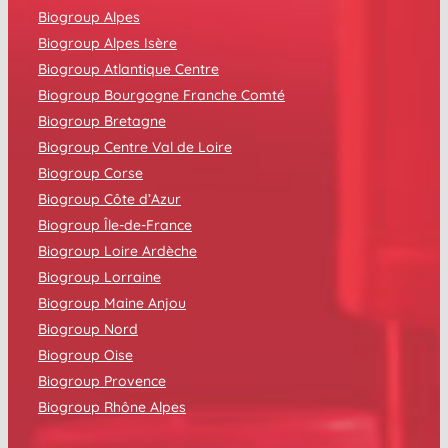
Biogroup Alpes
Biogroup Alpes Isère
Biogroup Atlantique Centre
Biogroup Bourgogne Franche Comté
Biogroup Bretagne
Biogroup Centre Val de Loire
Biogroup Corse
Biogroup Côte d’Azur
Biogroup Île-de-France
Biogroup Loire Ardèche
Biogroup Lorraine
Biogroup Maine Anjou
Biogroup Nord
Biogroup Oise
Biogroup Provence
Biogroup Rhône Alpes