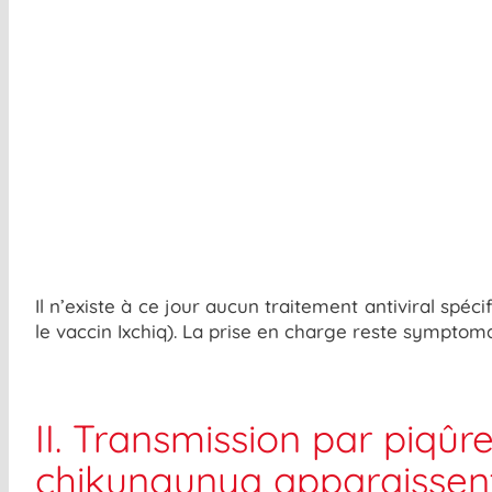
Il n’existe à ce jour
aucun traitement antiviral spéci
le vaccin
Ixchiq
)
.
L
a prise en charge reste symptomat
II. Transmission par piqû
chikungunya apparaissent-