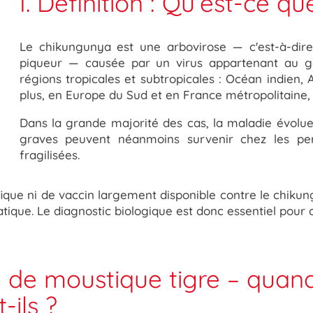
I. Définition : Qu’est-ce q
Le chikungunya est une
arbovirose
— c'est-à-dir
piqueur — causée par un virus appartenant au
g
régions tropicales et subtropicales :
Océan indien, 
plus, en Europe du Sud et en France métropolitaine, 
Dans la
grande majorité des cas
, la maladie évol
graves
peuvent néanmoins survenir chez les per
fragilisées.
fique
ni de vaccin largement disponible contre le chiku
ique. Le diagnostic biologique est donc essentiel pour o
re de moustique tigre – qua
ils ?