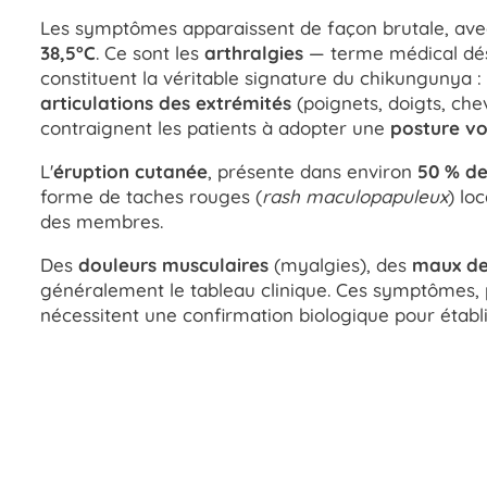
Les symptômes apparaissent de façon brutale, av
38,5°C
. Ce sont les
arthralgies
— terme médical dési
constituent la véritable signature du chikungunya : 
articulations des extrémités
(poignets, doigts, chevi
contraignent les patients à adopter une
posture v
L'
éruption cutanée
, présente dans environ
50 % d
forme de taches rouges (
rash maculopapuleux
) lo
des membres.
Des
douleurs musculaires
(myalgies), des
maux de
généralement le tableau clinique. Ces symptômes, 
nécessitent une confirmation biologique pour établi