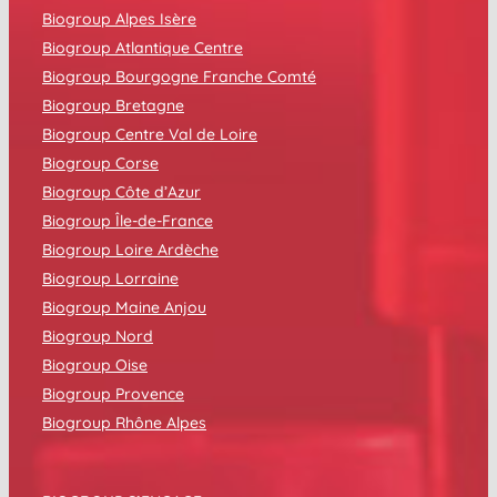
Biogroup Alpes Isère
Biogroup Atlantique Centre
Biogroup Bourgogne Franche Comté
Biogroup Bretagne
Biogroup Centre Val de Loire
Biogroup Corse
Biogroup Côte d’Azur
Biogroup Île-de-France
Biogroup Loire Ardèche
Biogroup Lorraine
Biogroup Maine Anjou
Biogroup Nord
Biogroup Oise
Biogroup Provence
Biogroup Rhône Alpes