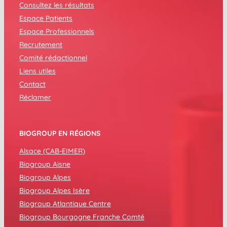
Consultez les résultats
Espace Patients
Espace Professionnels
Recrutement
Comité rédactionnel
Liens utiles
Contact
Réclamer
BIOGROUP EN RÉGIONS
Alsace (CAB-EIMER)
Biogroup Aisne
Biogroup Alpes
Biogroup Alpes Isère
Biogroup Atlantique Centre
Biogroup Bourgogne Franche Comté