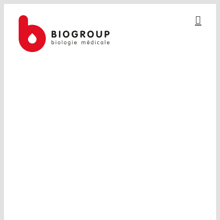
Passer
au
contenu
MENTIONS D’INFORMATIONS
RELATIVES AU DÉPISTAGE
DU CANCER DU COL DE L’UTÉRUS