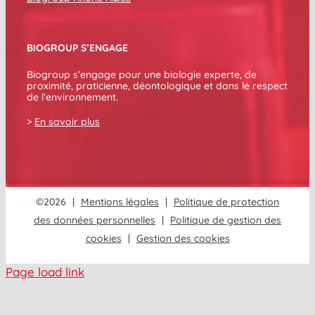
BIOGROUP S’ENGAGE
Biogroup s’engage pour une biologie experte, de
proximité, praticienne, déontologique et dans le respect
de l’environnement.
>
En savoir plus
©
2026
|
Mentions légales
|
Politique de protection
des données personnelles
|
Politique de gestion des
cookies
|
Gestion des cookies
Page load link