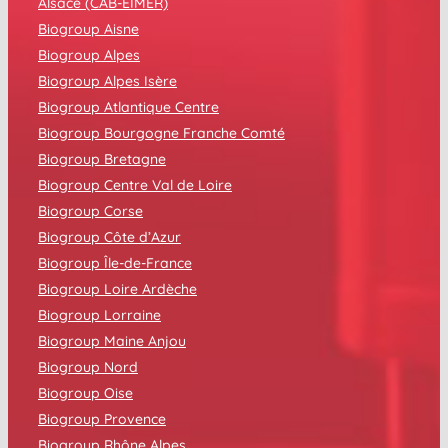
Alsace (CAB-EIMER)
Biogroup Aisne
Biogroup Alpes
Biogroup Alpes Isère
Biogroup Atlantique Centre
Biogroup Bourgogne Franche Comté
Biogroup Bretagne
Biogroup Centre Val de Loire
Biogroup Corse
Biogroup Côte d’Azur
Biogroup Île-de-France
Biogroup Loire Ardèche
Biogroup Lorraine
Biogroup Maine Anjou
Biogroup Nord
Biogroup Oise
Biogroup Provence
Biogroup Rhône Alpes